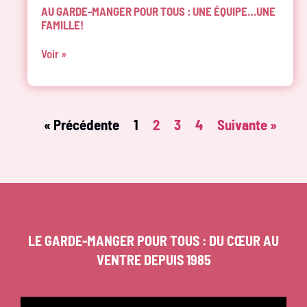
AU GARDE-MANGER POUR TOUS : UNE ÉQUIPE…UNE
FAMILLE!
Voir »
« Précédente
1
2
3
4
Suivante »
LE GARDE-MANGER POUR TOUS : DU CŒUR AU
VENTRE DEPUIS 1985